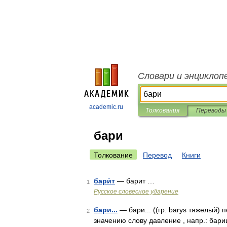
Словари и энциклоп
academic.ru
Толкования
Переводы
бари
Толкование
Перевод
Книги
бари́т
— барит …
1
Русское словесное ударение
бари...
— бари... ((гр. barys тяжелый)
2
значению слову давление , напр.: бар