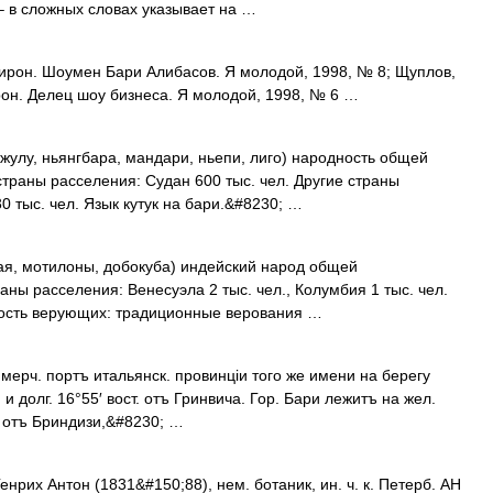
] – в сложных словах указывает на …
 ирон. Шоумен Бари Алибасов. Я молодой, 1998, № 8; Щуплов,
рон. Делец шоу бизнеса. Я молодой, 1998, № 6 …
джулу, ньянгбара, мандари, ньепи, лиго) народность общей
страны расселения: Судан 600 тыс. чел. Другие страны
30 тыс. чел. Язык кутук на бари.&#8230; …
ая, мотилоны, добокуба) индейский народ общей
аны расселения: Венесуэла 2 тыс. чел., Колумбия 1 тыс. чел.
ость верующих: традиционные верования …
оммерч. портъ итальянск. провинціи того же имени на берегу
 и долг. 16°55′ вост. отъ Гринвича. Гор. Бари лежитъ на жел.
. отъ Бриндизи,&#8230; …
енрих Антон (1831&#150;88), нем. ботаник, ин. ч. к. Петерб. АН