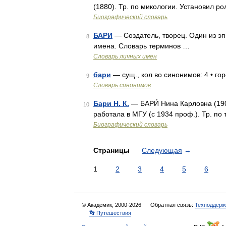
(1880). Тр. по микологии. Установил р
Биографический словарь
БАРИ
— Создатель, творец. Один из эп
8
имена. Словарь терминов …
Словарь личных имен
бари
— сущ., кол во синонимов: 4 • гор
9
Словарь синонимов
Бари Н. К.
— БАРИ́ Нина Карловна (190
10
работала в МГУ (с 1934 проф.). Тр. по 
Биографический словарь
Страницы
Следующая
→
1
2
3
4
5
6
© Академик, 2000-2026
Обратная связь:
Техподдерж
👣 Путешествия