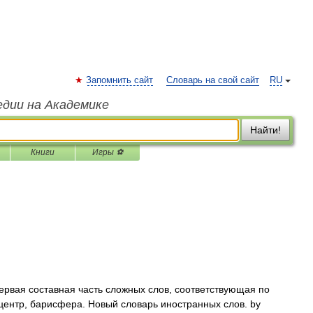
Запомнить сайт
Словарь на свой сайт
RU
едии на Академике
Найти!
Книги
Игры ⚽
 первая составная часть сложных слов, соответствующая по
ицентр, барисфера. Новый словарь иностранных слов. by