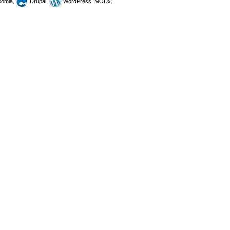
omla,
Drupal,
WordPress, MODx.