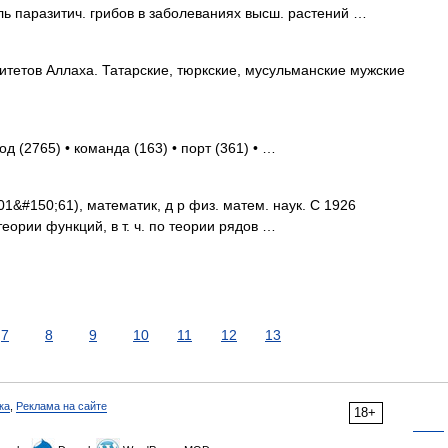
оль паразитич. грибов в заболеваниях высш. растений …
итетов Аллаха. Татарские, тюркские, мусульманские мужские
од (2765) • команда (163) • порт (361) • …
1&#150;61), математик, д р физ. матем. наук. С 1926
теории функций, в т. ч. по теории рядов …
7
8
9
10
11
12
13
ка
,
Реклама на сайте
18+