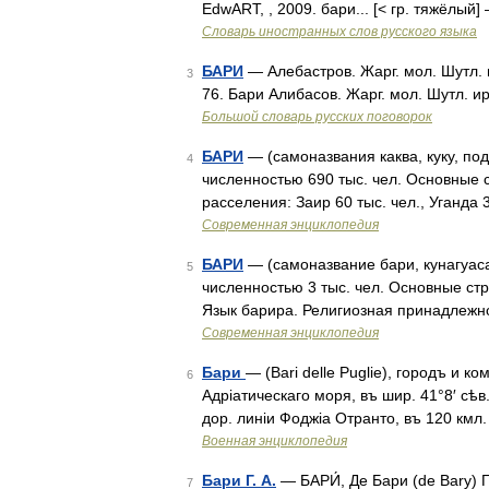
EdwART, , 2009. бари... [< гр. тяжёлый
Словарь иностранных слов русского языка
БАРИ
— Алебастров. Жарг. мол. Шутл.
3
76. Бари Алибасов. Жарг. мол. Шутл. и
Большой словарь русских поговорок
БАРИ
— (самоназвания каква, куку, по
4
численностью 690 тыс. чел. Основные 
расселения: Заир 60 тыс. чел., Уганда 
Современная энциклопедия
БАРИ
— (самоназвание бари, кунагуас
5
численностью 3 тыс. чел. Основные стр
Язык барира. Религиозная принадлежн
Современная энциклопедия
Бари
— (Bari delle Puglie), городъ и к
6
Адріатическаго моря, въ шир. 41°8′ сѣв.
дор. линіи Фоджіа Отранто, въ 120 кмл
Военная энциклопедия
Бари Г. А.
— БАРИ́, Де Бари (de Bary) Г
7